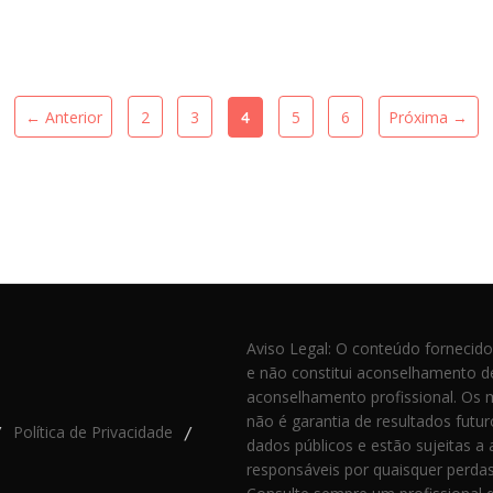
← Anterior
2
3
5
6
Próxima →
4
Aviso Legal: O conteúdo fornecido
e não constitui aconselhamento de 
aconselhamento profissional. Os 
não é garantia de resultados futu
Política de Privacidade
/
/
dados públicos e estão sujeitas a
responsáveis por quaisquer perdas