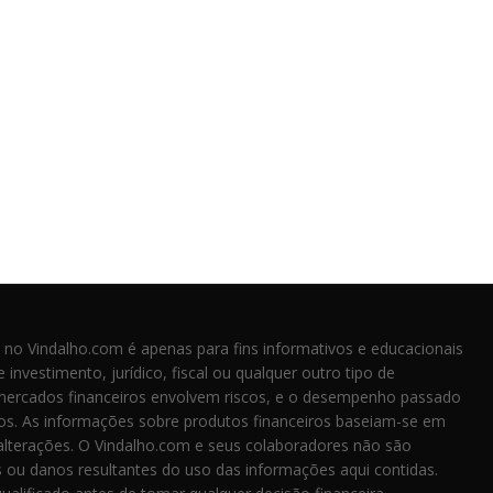
 no Vindalho.com é apenas para fins informativos e educacionais
investimento, jurídico, fiscal ou qualquer outro tipo de
mercados financeiros envolvem riscos, e o desempenho passado
ros. As informações sobre produtos financeiros baseiam-se em
 alterações. O Vindalho.com e seus colaboradores não são
 ou danos resultantes do uso das informações aqui contidas.