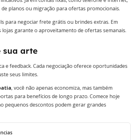
cativos. Já em contas fixas, como telefone e internet,
são de planos ou migração para ofertas promocionais.
ls para negociar frete grátis ou brindes extras. Em
s lojas garante o aproveitamento de ofertas semanais.
 sua arte
ca e feedback. Cada negociação oferece oportunidades
ste seus limites.
patia
, você não apenas economiza, mas também
portas para benefícios de longo prazo. Comece hoje
omo pequenos descontos podem gerar grandes
ncias