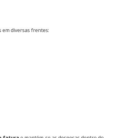
 em diversas frentes:
e fatura
e mantém-se as despesas dentro do