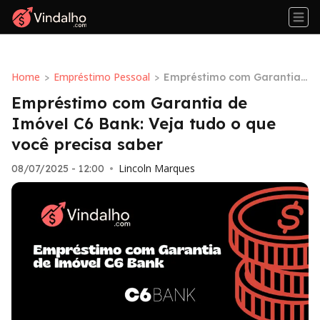
Home
Empréstimo Pessoal
>
>
Empréstimo com Garantia
de Imóvel C6 Bank: Veja tu
Empréstimo com Garantia de
do o que você precisa sabe
Imóvel C6 Bank: Veja tudo o que
r
você precisa saber
Lincoln Marques
08/07/2025 - 12:00
•