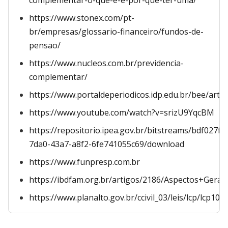
complementar-o-que-e-e-por-que-ter-uma/
https://www.stonex.com/pt-
br/empresas/glossario-financeiro/fundos-de-
pensao/
https://www.nucleos.com.br/previdencia-
complementar/
https://www.portaldeperiodicos.idp.edu.br/bee/art
https://www.youtube.com/watch?v=srizU9YqcBM
https://repositorio.ipea.gov.br/bitstreams/bdf027f4
7da0-43a7-a8f2-6fe741055c69/download
https://www.funpresp.com.br
https://ibdfam.org.br/artigos/2186/Aspectos+Ge
https://www.planalto.gov.br/ccivil_03/leis/lcp/lcp109