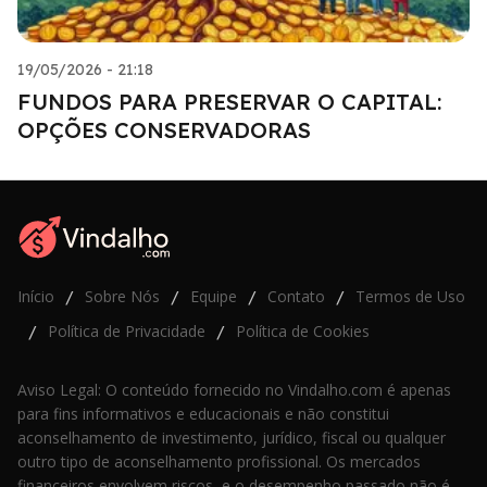
19/05/2026 - 21:18
FUNDOS PARA PRESERVAR O CAPITAL:
OPÇÕES CONSERVADORAS
Início
Sobre Nós
Equipe
Contato
Termos de Uso
/
/
/
/
Política de Privacidade
Política de Cookies
/
/
Aviso Legal: O conteúdo fornecido no Vindalho.com é apenas
para fins informativos e educacionais e não constitui
aconselhamento de investimento, jurídico, fiscal ou qualquer
outro tipo de aconselhamento profissional. Os mercados
financeiros envolvem riscos, e o desempenho passado não é