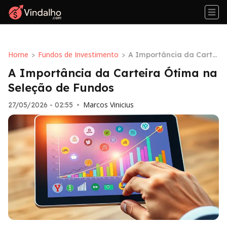
Home
Fundos de Investimento
>
>
A Importância da Cartei
ra Ótima na Seleção de
A Importância da Carteira Ótima na
Fundos
Seleção de Fundos
Marcos Vinicius
27/05/2026 - 02:55
•