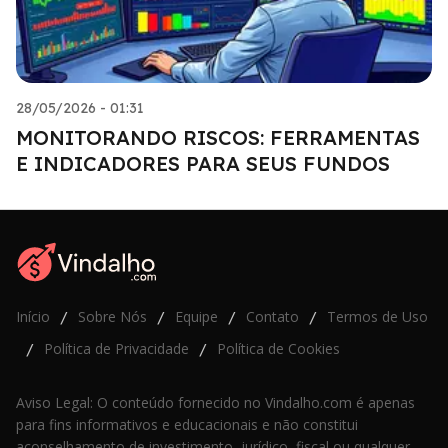
28/05/2026 - 01:31
MONITORANDO RISCOS: FERRAMENTAS
E INDICADORES PARA SEUS FUNDOS
Início
Sobre Nós
Equipe
Contato
Termos de Uso
/
/
/
/
Política de Privacidade
Política de Cookies
/
/
Aviso Legal: O conteúdo fornecido no Vindalho.com é apenas
para fins informativos e educacionais e não constitui
aconselhamento de investimento, jurídico, fiscal ou qualquer