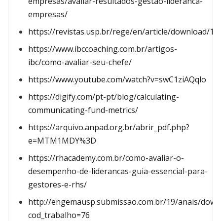
empresas/avaliar-resultados-gestao-lideranca-
empresas/
https://revistas.usp.br/rege/en/article/download/
https://www.ibccoaching.com.br/artigos-
ibc/como-avaliar-seu-chefe/
https://www.youtube.com/watch?v=swC1ziAQqlo
https://digify.com/pt-pt/blog/calculating-
communicating-fund-metrics/
https://arquivo.anpad.org.br/abrir_pdf.php?
e=MTM1MDY%3D
https://rhacademy.com.br/como-avaliar-o-
desempenho-de-liderancas-guia-essencial-para-
gestores-e-rhs/
http://engemausp.submissao.com.br/19/anais/down
cod_trabalho=76