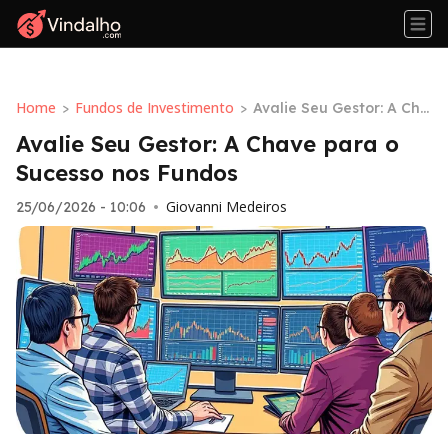
Home
Fundos de Investimento
>
>
Avalie Seu Gestor: A Cha
ve para o Sucesso nos F
Avalie Seu Gestor: A Chave para o
undos
Sucesso nos Fundos
Giovanni Medeiros
25/06/2026 - 10:06
•