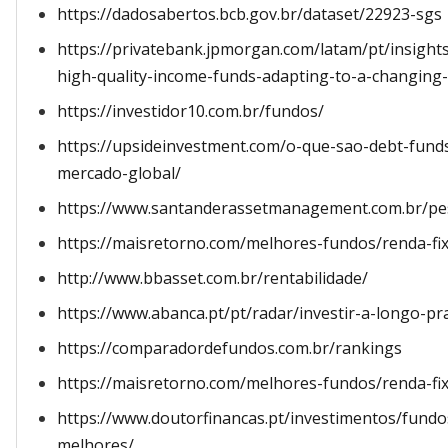
https://dadosabertos.bcb.gov.br/dataset/22923-sgs
https://privatebank.jpmorgan.com/latam/pt/insight
high-quality-income-funds-adapting-to-a-changing
https://investidor10.com.br/fundos/
https://upsideinvestment.com/o-que-sao-debt-fund
mercado-global/
https://www.santanderassetmanagement.com.br/pess
https://maisretorno.com/melhores-fundos/renda-fix
http://www.bbasset.com.br/rentabilidade/
https://www.abanca.pt/pt/radar/investir-a-longo-pr
https://comparadordefundos.com.br/rankings
https://maisretorno.com/melhores-fundos/renda-fix
https://www.doutorfinancas.pt/investimentos/fund
melhores/