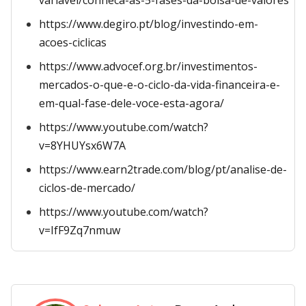
variavel/conheca-as-5-fases-da-bolsa-de-valores
https://www.degiro.pt/blog/investindo-em-
acoes-ciclicas
https://www.advocef.org.br/investimentos-
mercados-o-que-e-o-ciclo-da-vida-financeira-e-
em-qual-fase-dele-voce-esta-agora/
https://www.youtube.com/watch?
v=8YHUYsx6W7A
https://www.earn2trade.com/blog/pt/analise-de-
ciclos-de-mercado/
https://www.youtube.com/watch?
v=IfF9Zq7nmuw