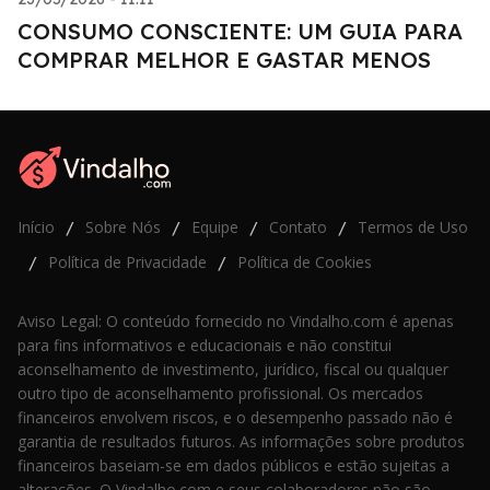
CONSUMO CONSCIENTE: UM GUIA PARA
COMPRAR MELHOR E GASTAR MENOS
Início
Sobre Nós
Equipe
Contato
Termos de Uso
/
/
/
/
Política de Privacidade
Política de Cookies
/
/
Aviso Legal: O conteúdo fornecido no Vindalho.com é apenas
para fins informativos e educacionais e não constitui
aconselhamento de investimento, jurídico, fiscal ou qualquer
outro tipo de aconselhamento profissional. Os mercados
financeiros envolvem riscos, e o desempenho passado não é
garantia de resultados futuros. As informações sobre produtos
financeiros baseiam-se em dados públicos e estão sujeitas a
alterações. O Vindalho.com e seus colaboradores não são