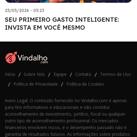
25/05/2026 - 05:23
SEU PRIMEIRO GASTO INTELIGENTE:
INVISTA EM VOCÊ MESMO
Início
Sobre Nós
Equipe
Contato
Termos de Uso
/
/
/
/
Política de Privacidade
Política de Cookies
/
/
Aviso Legal: O conteúdo fornecido no Vindalho.com é apenas
para fins informativos e educacionais e não constitui
aconselhamento de investimento, jurídico, fiscal ou qualquer
outro tipo de aconselhamento profissional. Os mercados
financeiros envolvem riscos, e o desempenho passado não é
garantia de resultados futuros. As informações sobre produtos