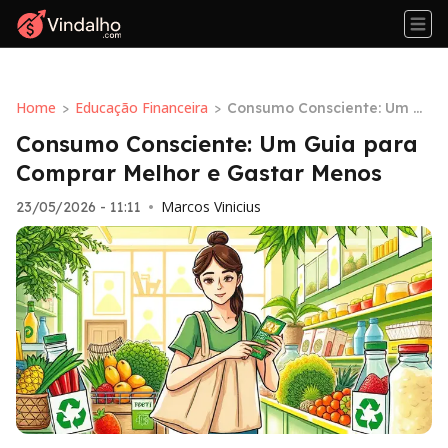
Home
Educação Financeira
>
>
Consumo Consciente: Um G
uia para Comprar Melhor e
Consumo Consciente: Um Guia para
Gastar Menos
Comprar Melhor e Gastar Menos
Marcos Vinicius
23/05/2026 - 11:11
•