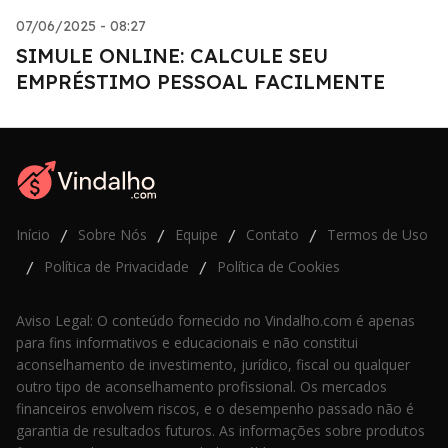
07/06/2025 - 08:27
SIMULE ONLINE: CALCULE SEU
EMPRÉSTIMO PESSOAL FACILMENTE
Início
Sobre Nós
Equipe
Contato
Termos de Uso
/
/
/
/
Política de Privacidade
Política de Cookies
/
/
Aviso Legal: O conteúdo fornecido no Vindalho.com é apenas
para fins informativos e educacionais e não constitui
aconselhamento de investimento, jurídico, fiscal ou qualquer
outro tipo de aconselhamento profissional. Os mercados
financeiros envolvem riscos, e o desempenho passado não é
garantia de resultados futuros. As informações sobre produtos