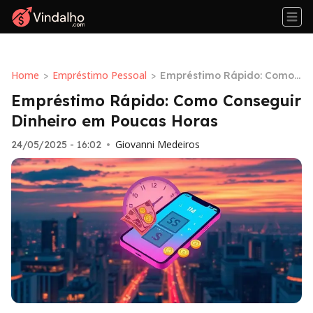
Home
Empréstimo Pessoal
>
>
Empréstimo Rápido: Como
Conseguir Dinheiro em Pouc
Empréstimo Rápido: Como Conseguir
as Horas
Dinheiro em Poucas Horas
Giovanni Medeiros
24/05/2025 - 16:02
•