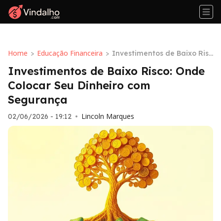
Home
Educação Financeira
>
>
Investimentos de Baixo Risc
o: Onde Colocar Seu Dinheir
Investimentos de Baixo Risco: Onde
o com Segurança
Colocar Seu Dinheiro com
Segurança
Lincoln Marques
02/06/2026 - 19:12
•