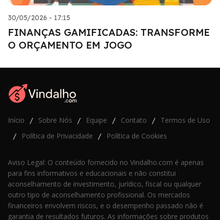
30/05/2026 - 17:15
FINANÇAS GAMIFICADAS: TRANSFORME
O ORÇAMENTO EM JOGO
Início
Sobre Nós
Equipe
Contato
Termos de Uso
/
/
/
/
Política de Privacidade
Política de Cookies
/
/
Aviso Legal: O conteúdo fornecido no Vindalho.com é apenas
para fins informativos e educacionais e não constitui
aconselhamento de investimento, jurídico, fiscal ou qualquer
outro tipo de aconselhamento profissional. Os mercados
financeiros envolvem riscos, e o desempenho passado não é
garantia de resultados futuros. As informações sobre produtos