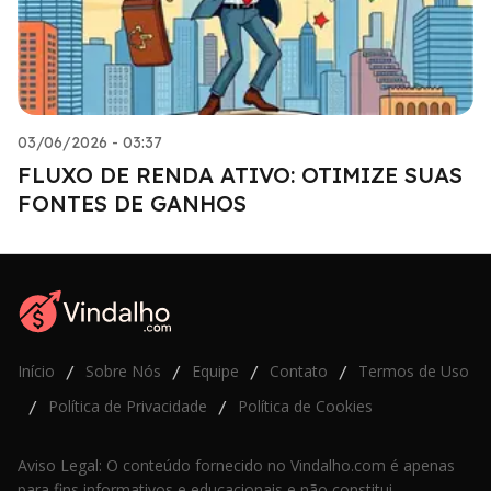
03/06/2026 - 03:37
FLUXO DE RENDA ATIVO: OTIMIZE SUAS
FONTES DE GANHOS
Início
Sobre Nós
Equipe
Contato
Termos de Uso
/
/
/
/
Política de Privacidade
Política de Cookies
/
/
Aviso Legal: O conteúdo fornecido no Vindalho.com é apenas
para fins informativos e educacionais e não constitui