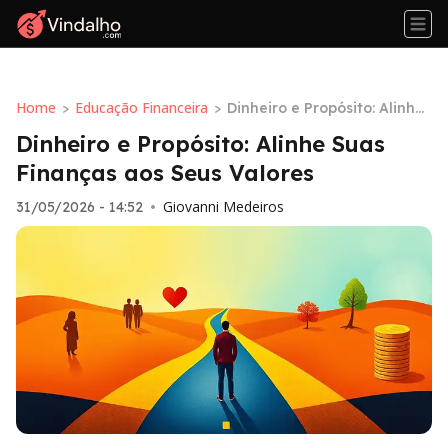
Home
Educação Financeira
>
>
Dinheiro e Propósito: Alinhe
Suas Finanças aos Seus Val
Dinheiro e Propósito: Alinhe Suas
ores
Finanças aos Seus Valores
Giovanni Medeiros
31/05/2026 - 14:52
•