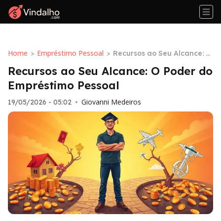
Home
Empréstimo Pessoal
>
>
Recursos ao Seu Alcance: O
Poder do Empréstimo Pesso
Recursos ao Seu Alcance: O Poder do
al
Empréstimo Pessoal
Giovanni Medeiros
19/05/2026 - 05:02
•