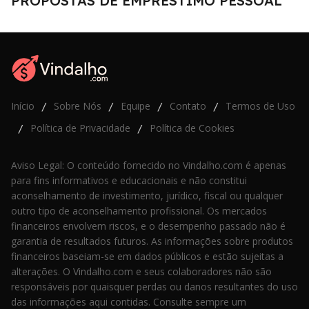
PROPOSTAS DE EMPRÉSTIMO PESSOAL
Início
Sobre Nós
Equipe
Contato
Termos de Uso
/
/
/
/
Política de Privacidade
Política de Cookies
/
/
Aviso Legal: O conteúdo fornecido no Vindalho.com é apenas
para fins informativos e educacionais e não constitui
aconselhamento de investimento, jurídico, fiscal ou qualquer
outro tipo de aconselhamento profissional. Os mercados
financeiros envolvem riscos, e o desempenho passado não é
garantia de resultados futuros. As informações sobre produtos
financeiros baseiam-se em dados públicos e estão sujeitas a
alterações. O Vindalho.com e seus colaboradores não são
responsáveis por quaisquer perdas ou danos resultantes do uso
das informações aqui contidas. Consulte sempre um